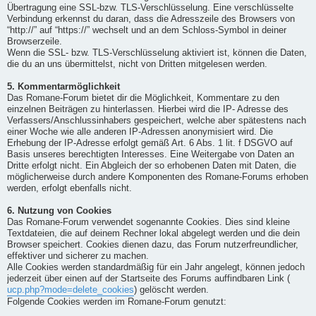
Übertragung eine SSL-bzw. TLS-Verschlüsselung. Eine verschlüsselte
Verbindung erkennst du daran, dass die Adresszeile des Browsers von
“http://” auf “https://” wechselt und an dem Schloss-Symbol in deiner
Browserzeile.
Wenn die SSL- bzw. TLS-Verschlüsselung aktiviert ist, können die Daten,
die du an uns übermittelst, nicht von Dritten mitgelesen werden.
5. Kommentarmöglichkeit
Das Romane-Forum bietet dir die Möglichkeit, Kommentare zu den
einzelnen Beiträgen zu hinterlassen. Hierbei wird die IP- Adresse des
Verfassers/Anschlussinhabers gespeichert, welche aber spätestens nach
einer Woche wie alle anderen IP-Adressen anonymisiert wird. Die
Erhebung der IP-Adresse erfolgt gemäß Art. 6 Abs. 1 lit. f DSGVO auf
Basis unseres berechtigten Interesses. Eine Weitergabe von Daten an
Dritte erfolgt nicht. Ein Abgleich der so erhobenen Daten mit Daten, die
möglicherweise durch andere Komponenten des Romane-Forums erhoben
werden, erfolgt ebenfalls nicht.
6. Nutzung von Cookies
Das Romane-Forum verwendet sogenannte Cookies. Dies sind kleine
Textdateien, die auf deinem Rechner lokal abgelegt werden und die dein
Browser speichert. Cookies dienen dazu, das Forum nutzerfreundlicher,
effektiver und sicherer zu machen.
Alle Cookies werden standardmäßig für ein Jahr angelegt, können jedoch
jederzeit über einen auf der Startseite des Forums auffindbaren Link (
ucp.php?mode=delete_cookies
) gelöscht werden.
Folgende Cookies werden im Romane-Forum genutzt: