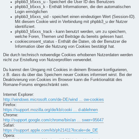
phpbb3_b5xxs_u - Speichert die User ID des Benutzers
phpbb3_b5xxs_k - Enthält Informationen, die den automatischen
Login ermöglichen
phpbb3_b5xxs_sid - speichert einen eindeutigen Wert (Session-ID).
Mit diesem Cookie wird in Verbindung mit phpbb3_u der Nutzer
identifiziert.
phpbb3_b5xxs_track - kann benutzt werden, um zu speichern,
welche Foren, Themen und Beiträge du bereits gelesen hast.
cookieconsent_status - Enthält die Daten, ob der Benutzer die
Information über die Nutzung von Cookies bestätigt hat.
Die durch technisch notwendige Cookies erhobenen Nutzerdaten werden
nicht zur Erstellung von Nutzerprofilen verwendet.
Du kannst den Umgang mit Cookies in deinem Browser konfigurieren,
z.B. dass du über das Speichern neuer Cookies informiert wirst. Bei der
Deaktivierung von Cookies im Browser kann die Funktionalität des
Romane-Forums eingeschränkt sein.
Internet Explorer:
http://windows.microsoft.com/de-DE/wind ... ow-cookies
Firefox:
https://support.mozilla.org/de/kb/cooki ... d-ablehnen
Chrome:
http://support.google.com/chrome/bin/an ... swer=95647
Safari:
https://support.apple.com/kb/ph21411?locale=de_DE
Opera: