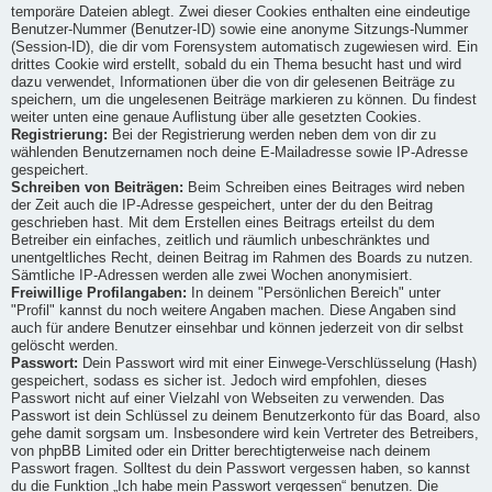
temporäre Dateien ablegt. Zwei dieser Cookies enthalten eine eindeutige
Benutzer-Nummer (Benutzer-ID) sowie eine anonyme Sitzungs-Nummer
(Session-ID), die dir vom Forensystem automatisch zugewiesen wird. Ein
drittes Cookie wird erstellt, sobald du ein Thema besucht hast und wird
dazu verwendet, Informationen über die von dir gelesenen Beiträge zu
speichern, um die ungelesenen Beiträge markieren zu können. Du findest
weiter unten eine genaue Auflistung über alle gesetzten Cookies.
Registrierung:
Bei der Registrierung werden neben dem von dir zu
wählenden Benutzernamen noch deine E-Mailadresse sowie IP-Adresse
gespeichert.
Schreiben von Beiträgen:
Beim Schreiben eines Beitrages wird neben
der Zeit auch die IP-Adresse gespeichert, unter der du den Beitrag
geschrieben hast. Mit dem Erstellen eines Beitrags erteilst du dem
Betreiber ein einfaches, zeitlich und räumlich unbeschränktes und
unentgeltliches Recht, deinen Beitrag im Rahmen des Boards zu nutzen.
Sämtliche IP-Adressen werden alle zwei Wochen anonymisiert.
Freiwillige Profilangaben:
In deinem "Persönlichen Bereich" unter
"Profil" kannst du noch weitere Angaben machen. Diese Angaben sind
auch für andere Benutzer einsehbar und können jederzeit von dir selbst
gelöscht werden.
Passwort:
Dein Passwort wird mit einer Einwege-Verschlüsselung (Hash)
gespeichert, sodass es sicher ist. Jedoch wird empfohlen, dieses
Passwort nicht auf einer Vielzahl von Webseiten zu verwenden. Das
Passwort ist dein Schlüssel zu deinem Benutzerkonto für das Board, also
gehe damit sorgsam um. Insbesondere wird kein Vertreter des Betreibers,
von phpBB Limited oder ein Dritter berechtigterweise nach deinem
Passwort fragen. Solltest du dein Passwort vergessen haben, so kannst
du die Funktion „Ich habe mein Passwort vergessen“ benutzen. Die