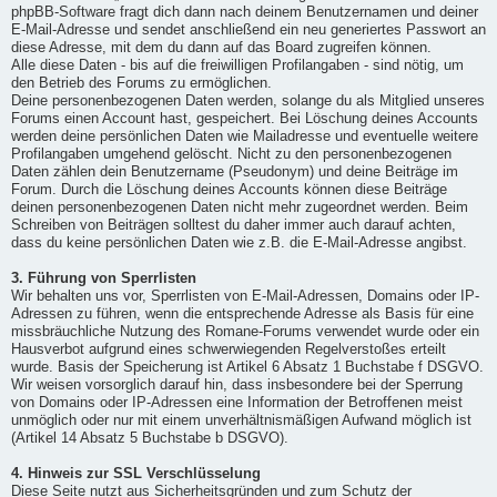
phpBB-Software fragt dich dann nach deinem Benutzernamen und deiner
E-Mail-Adresse und sendet anschließend ein neu generiertes Passwort an
diese Adresse, mit dem du dann auf das Board zugreifen können.
Alle diese Daten - bis auf die freiwilligen Profilangaben - sind nötig, um
den Betrieb des Forums zu ermöglichen.
Deine personenbezogenen Daten werden, solange du als Mitglied unseres
Forums einen Account hast, gespeichert. Bei Löschung deines Accounts
werden deine persönlichen Daten wie Mailadresse und eventuelle weitere
Profilangaben umgehend gelöscht. Nicht zu den personenbezogenen
Daten zählen dein Benutzername (Pseudonym) und deine Beiträge im
Forum. Durch die Löschung deines Accounts können diese Beiträge
deinen personenbezogenen Daten nicht mehr zugeordnet werden. Beim
Schreiben von Beiträgen solltest du daher immer auch darauf achten,
dass du keine persönlichen Daten wie z.B. die E-Mail-Adresse angibst.
3. Führung von Sperrlisten
Wir behalten uns vor, Sperrlisten von E-Mail-Adressen, Domains oder IP-
Adressen zu führen, wenn die entsprechende Adresse als Basis für eine
missbräuchliche Nutzung des Romane-Forums verwendet wurde oder ein
Hausverbot aufgrund eines schwerwiegenden Regelverstoßes erteilt
wurde. Basis der Speicherung ist Artikel 6 Absatz 1 Buchstabe f DSGVO.
Wir weisen vorsorglich darauf hin, dass insbesondere bei der Sperrung
von Domains oder IP-Adressen eine Information der Betroffenen meist
unmöglich oder nur mit einem unverhältnismäßigen Aufwand möglich ist
(Artikel 14 Absatz 5 Buchstabe b DSGVO).
4. Hinweis zur SSL Verschlüsselung
Diese Seite nutzt aus Sicherheitsgründen und zum Schutz der