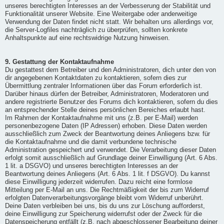
unseres berechtigten Interesses an der Verbesserung der Stabilität und
Funktionalität unserer Website. Eine Weitergabe oder anderweitige
Verwendung der Daten findet nicht statt. Wir behalten uns allerdings vor,
die Server-Logfiles nachträglich zu überprüfen, sollten konkrete
Anhaltspunkte auf eine rechtswidrige Nutzung hinweisen.
9. Gestattung der Kontaktaufnahme
Du gestattest dem Betreiber und den Administratoren, dich unter den von
dir angegebenen Kontaktdaten zu kontaktieren, sofern dies zur
Übermittlung zentraler Informationen über das Forum erforderlich ist.
Darüber hinaus dürfen der Betreiber, Administratoren, Moderatoren und
andere registrierte Benutzer des Forums dich kontaktieren, sofern du dies
an entsprechender Stelle deines persönlichen Bereiches erlaubt hast.
Im Rahmen der Kontaktaufnahme mit uns (z.B. per E-Mail) werden
personenbezogene Daten (IP Adressen) erhoben. Diese Daten werden
ausschließlich zum Zweck der Beantwortung deines Anliegens bzw. für
die Kontaktaufnahme und die damit verbundene technische
Administration gespeichert und verwendet. Die Verarbeitung dieser Daten
erfolgt somit ausschließlich auf Grundlage deiner Einwilligung (Art. 6 Abs.
1 lit. a DSGVO) und unseres berechtigten Interesses an der
Beantwortung deines Anliegens (Art. 6 Abs. 1 lit. f DSGVO). Du kannst
diese Einwilligung jederzeit widerrufen. Dazu reicht eine formlose
Mitteilung per E-Mail an uns. Die Rechtmäßigkeit der bis zum Widerruf
erfolgten Datenverarbeitungsvorgänge bleibt vom Widerruf unberührt.
Deine Daten verbleiben bei uns, bis du uns zur Löschung aufforderst,
deine Einwilligung zur Speicherung widerrufst oder der Zweck für die
Datenspeicherung entfällt (z.B. nach abgeschlossener Bearbeitung deiner