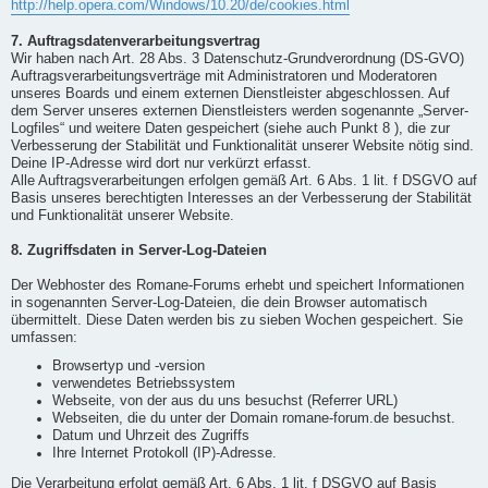
http://help.opera.com/Windows/10.20/de/cookies.html
7. Auftragsdatenverarbeitungsvertrag
Wir haben nach Art. 28 Abs. 3 Datenschutz-Grundverordnung (DS-GVO)
Auftragsverarbeitungsverträge mit Administratoren und Moderatoren
unseres Boards und einem externen Dienstleister abgeschlossen. Auf
dem Server unseres externen Dienstleisters werden sogenannte „Server-
Logfiles“ und weitere Daten gespeichert (siehe auch Punkt 8 ), die zur
Verbesserung der Stabilität und Funktionalität unserer Website nötig sind.
Deine IP-Adresse wird dort nur verkürzt erfasst.
Alle Auftragsverarbeitungen erfolgen gemäß Art. 6 Abs. 1 lit. f DSGVO auf
Basis unseres berechtigten Interesses an der Verbesserung der Stabilität
und Funktionalität unserer Website.
8. Zugriffsdaten in Server-Log-Dateien
Der Webhoster des Romane-Forums erhebt und speichert Informationen
in sogenannten Server-Log-Dateien, die dein Browser automatisch
übermittelt. Diese Daten werden bis zu sieben Wochen gespeichert. Sie
umfassen:
Browsertyp und -version
verwendetes Betriebssystem
Webseite, von der aus du uns besuchst (Referrer URL)
Webseiten, die du unter der Domain romane-forum.de besuchst.
Datum und Uhrzeit des Zugriffs
Ihre Internet Protokoll (IP)-Adresse.
Die Verarbeitung erfolgt gemäß Art. 6 Abs. 1 lit. f DSGVO auf Basis