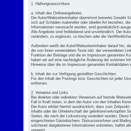
1. Haftungsausschluss
a. Inhalt des Onlineangebotes:
Der Autor/Webseiteninhaber übernimmt keinerlei Gewähr für 
sich auf Schäden materieller oder ideeller Art beziehen, d
Informationen verursacht wurden, sind grundsätzlich ausges
Alle Angebote sind freibleibend und unverbindlich. Der Au
verändern, zu ergänzen, zu löschen oder die Veröffentlichu
Außerdem weißt der Autor/Webseiteninhaber darauf hin, da
die von ihnen verwendeten Texte inkl. der verwendeten Link
Funktion der Beiträge und die im Impressum genannten Kont
haben wir auf eine nachträgliche Änderung der externen Inha
Hinweise über die im Impressum genannten Kontaktdaten 
b. Inhalt der zur Verfügung gestellten Geschichten:
Für den Inhalt der Postings bzw. Geschichten ist jeder Us
entfernen.
2. Verweise und Links
Bei direkten oder indirekten Verweisen auf fremde Webseit
Fall in Kraft treten, in dem der Autor von den Inhalten Ke
Der Autor erklärt hiermit ausdrücklich, dass zum Zeitpunkt 
Inhalte oder die Urheberschaft der gelinkten/verknüpften Sei
Seiten, die nach der Linksetzung verändert wurden. Diese F
eingerichteten Gästebüchern, Diskussionsforen und Mailingl
solcherart dargebotener Informationen entstehen, haftet alle
verweist.