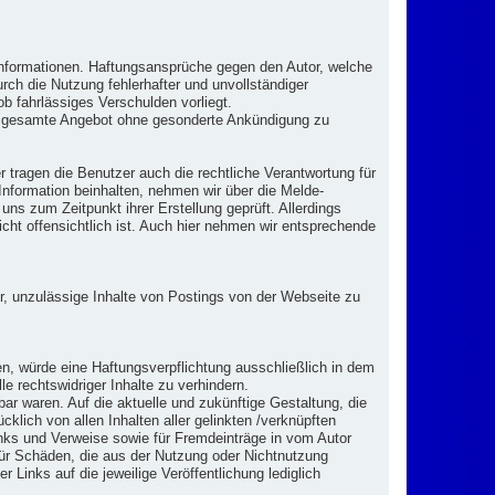
en Informationen. Haftungsansprüche gegen den Autor, welche
rch die Nutzung fehlerhafter und unvollständiger
b fahrlässiges Verschulden vorliegt.
 das gesamte Angebot ohne gesonderte Ankündigung zu
tragen die Benutzer auch die rechtliche Verantwortung für
Information beinhalten, nehmen wir über die Melde-
s zum Zeitpunkt ihrer Erstellung geprüft. Allerdings
icht offensichtlich ist. Auch hier nehmen wir entsprechende
or, unzulässige Inhalte von Postings von der Webseite zu
en, würde eine Haftungsverpflichtung ausschließlich in dem
e rechtswidriger Inhalte zu verhindern.
bar waren. Auf die aktuelle und zukünftige Gestaltung, die
cklich von allen Inhalten aller gelinkten /verknüpften
Links und Verweise sowie für Fremdeinträge in vom Autor
 für Schäden, die aus der Nutzung oder Nichtnutzung
r Links auf die jeweilige Veröffentlichung lediglich