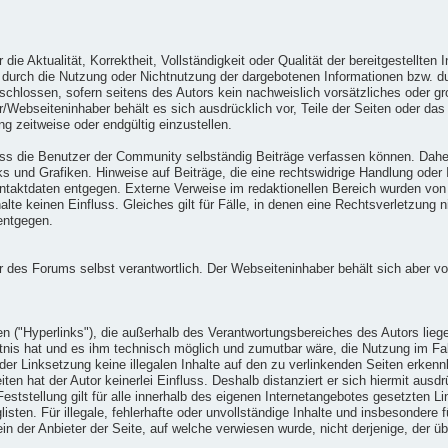
die Aktualität, Korrektheit, Vollständigkeit oder Qualität der bereitgestellt
ie durch die Nutzung oder Nichtnutzung der dargebotenen Informationen bzw. du
chlossen, sofern seitens des Autors kein nachweislich vorsätzliches oder gro
tor/Webseiteninhaber behält es sich ausdrücklich vor, Teile der Seiten oder
ng zeitweise oder endgültig einzustellen.
ss die Benutzer der Community selbständig Beiträge verfassen können. Daher 
s und Grafiken. Hinweise auf Beiträge, die eine rechtswidrige Handlung oder 
aktdaten entgegen. Externe Verweise im redaktionellen Bereich wurden von un
lte keinen Einfluss. Gleiches gilt für Fälle, in denen eine Rechtsverletzung n
entgegen.
er des Forums selbst verantwortlich. Der Webseiteninhaber behält sich aber v
en ("Hyperlinks"), die außerhalb des Verantwortungsbereiches des Autors lieg
nntnis hat und es ihm technisch möglich und zumutbar wäre, die Nutzung im Fall
der Linksetzung keine illegalen Inhalte auf den zu verlinkenden Seiten erkenn
ten hat der Autor keinerlei Einfluss. Deshalb distanziert er sich hiermit ausdrü
eststellung gilt für alle innerhalb des eigenen Internetangebotes gesetzten 
isten. Für illegale, fehlerhafte oder unvollständige Inhalte und insbesondere
in der Anbieter der Seite, auf welche verwiesen wurde, nicht derjenige, der übe