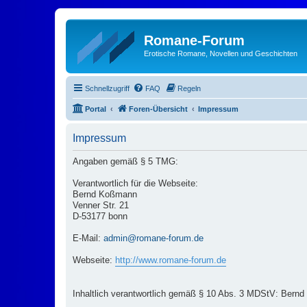
Romane-Forum
Erotische Romane, Novellen und Geschichten
Schnellzugriff
FAQ
Regeln
Portal
Foren-Übersicht
Impressum
Impressum
Angaben gemäß § 5 TMG:
Verantwortlich für die Webseite:
Bernd Koßmann
Venner Str. 21
D-53177 bonn
E-Mail:
admin@romane-forum.de
Webseite:
http://www.romane-forum.de
Inhaltlich verantwortlich gemäß § 10 Abs. 3 MDStV: Bernd