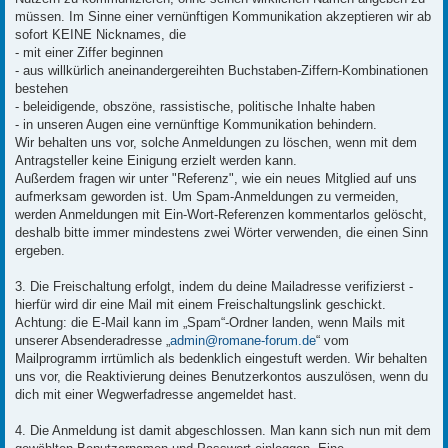
müssen. Im Sinne einer vernünftigen Kommunikation akzeptieren wir ab
sofort KEINE Nicknames, die
- mit einer Ziffer beginnen
- aus willkürlich aneinandergereihten Buchstaben-Ziffern-Kombinationen
bestehen
- beleidigende, obszöne, rassistische, politische Inhalte haben
- in unseren Augen eine vernünftige Kommunikation behindern.
Wir behalten uns vor, solche Anmeldungen zu löschen, wenn mit dem
Antragsteller keine Einigung erzielt werden kann.
Außerdem fragen wir unter "Referenz", wie ein neues Mitglied auf uns
aufmerksam geworden ist. Um Spam-Anmeldungen zu vermeiden,
werden Anmeldungen mit Ein-Wort-Referenzen kommentarlos gelöscht,
deshalb bitte immer mindestens zwei Wörter verwenden, die einen Sinn
ergeben.
3. Die Freischaltung erfolgt, indem du deine Mailadresse verifizierst -
hierfür wird dir eine Mail mit einem Freischaltungslink geschickt.
Achtung: die E-Mail kann im „Spam“-Ordner landen, wenn Mails mit
unserer Absenderadresse „
admin@romane-forum.de
“ vom
Mailprogramm irrtümlich als bedenklich eingestuft werden. Wir behalten
uns vor, die Reaktivierung deines Benutzerkontos auszulösen, wenn du
dich mit einer Wegwerfadresse angemeldet hast.
4. Die Anmeldung ist damit abgeschlossen. Man kann sich nun mit dem