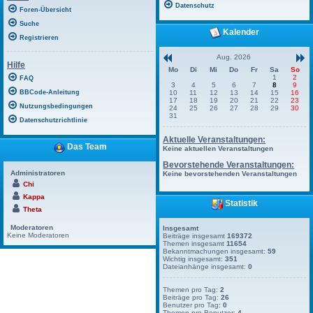
Datenschutz
Foren-Übersicht
Suche
Kalender
Registrieren
Aug. 2026
Hilfe
Mo
Di
Mi
Do
Fr
Sa
So
1
2
FAQ
3
4
5
6
7
8
9
BBCode-Anleitung
10
11
12
13
14
15
16
17
18
19
20
21
22
23
Nutzungsbedingungen
24
25
26
27
28
29
30
31
Datenschutzrichtlinie
Aktuelle Veranstaltungen:
Das Team
Keine aktuellen Veranstaltungen
Bevorstehende Veranstaltungen:
Administratoren
Keine bevorstehenden Veranstaltungen
Chi
Kappa
Statistik
Theta
Moderatoren
Insgesamt
Keine Moderatoren
Beiträge insgesamt
169372
Themen insgesamt
11654
Bekanntmachungen insgesamt:
59
Wichtig insgesamt:
351
Dateianhänge insgesamt:
0
Themen pro Tag:
2
Beiträge pro Tag:
26
Benutzer pro Tag:
0
Themen pro Benutzer:
4