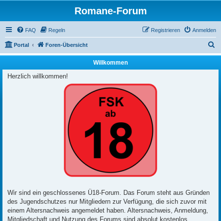
Romane-Forum
FAQ
Regeln
Registrieren
Anmelden
S
Portal
Foren-Übersicht
u
Willkommen
c
Herzlich willkommen!
h
e
Wir sind ein geschlossenes Ü18-Forum. Das Forum steht aus Gründen
des Jugendschutzes nur Mitgliedern zur Verfügung, die sich zuvor mit
einem Altersnachweis angemeldet haben. Altersnachweis, Anmeldung,
Mitgliedschaft und Nutzung des Forums sind absolut kostenlos.