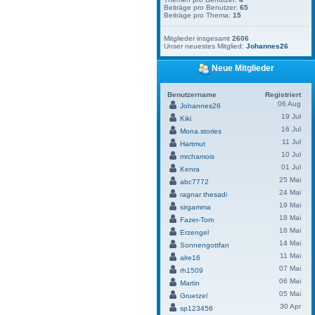
Beiträge pro Benutzer:
65
Beiträge pro Thema:
15
Mitglieder insgesamt
2606
Unser neuestes Mitglied:
Johannes26
Neue Mitglieder
Benutzername
Registriert
06 Aug
Johannes26
19 Jul
Kiki
16 Jul
Mona.stories
11 Jul
Hartmut
10 Jul
mrchamois
01 Jul
Kenra
25 Mai
abc7772
24 Mai
ragnar thesadi
19 Mai
sirgamma
18 Mai
Fazer-Tom
16 Mai
Erzengel
14 Mai
Sonnengottfan
11 Mai
alre16
07 Mai
rh1509
06 Mai
Martin
05 Mai
Gruetzel
30 Apr
sp123456