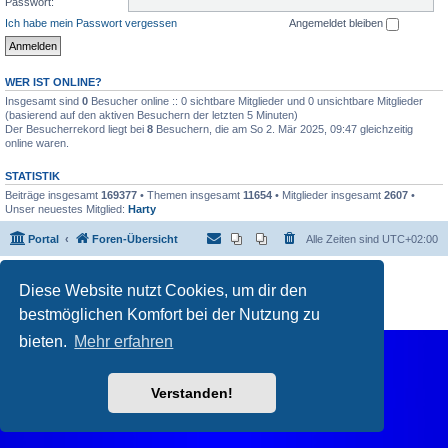
Passwort:
Ich habe mein Passwort vergessen
Angemeldet bleiben
WER IST ONLINE?
Insgesamt sind
0
Besucher online :: 0 sichtbare Mitglieder und 0 unsichtbare Mitglieder
(basierend auf den aktiven Besuchern der letzten 5 Minuten)
Der Besucherrekord liegt bei
8
Besuchern, die am So 2. Mär 2025, 09:47 gleichzeitig
online waren.
STATISTIK
Beiträge insgesamt
169377
• Themen insgesamt
11654
• Mitglieder insgesamt
2607
•
Unser neuestes Mitglied:
Harty
Portal
Foren-Übersicht
Alle Zeiten sind
UTC+02:00
Powered by
phpBB
® Forum Software © phpBB Limited
Diese Website nutzt Cookies, um dir den
Deutsche Übersetzung durch
phpBB.de
Datenschutz
|
Nutzungsbedingungen
bestmöglichen Komfort bei der Nutzung zu
bieten.
Mehr erfahren
Verstanden!