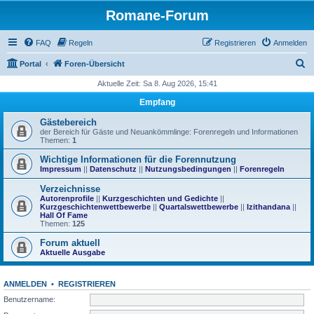
Romane-Forum
FAQ
Regeln
Registrieren
Anmelden
S
Portal
Foren-Übersicht
u
Aktuelle Zeit: Sa 8. Aug 2026, 15:41
c
Empfang
h
Gästebereich
e
der Bereich für Gäste und Neuankömmlinge: Forenregeln und Informationen
Themen:
1
Wichtige Informationen für die Forennutzung
Impressum
||
Datenschutz
||
Nutzungsbedingungen
||
Forenregeln
Verzeichnisse
Autorenprofile
||
Kurzgeschichten und Gedichte
||
Kurzgeschichtenwettbewerbe
||
Quartalswettbewerbe
||
Izithandana
||
Hall Of Fame
Themen:
125
Forum aktuell
Aktuelle Ausgabe
ANMELDEN
•
REGISTRIEREN
Benutzername: