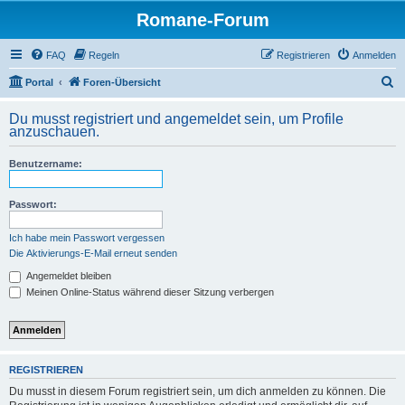
Romane-Forum
FAQ
Regeln
Registrieren
Anmelden
S
Portal
Foren-Übersicht
u
Du musst registriert und angemeldet sein, um Profile
c
anzuschauen.
h
Benutzername:
e
Passwort:
Ich habe mein Passwort vergessen
Die Aktivierungs-E-Mail erneut senden
Angemeldet bleiben
Meinen Online-Status während dieser Sitzung verbergen
REGISTRIEREN
Du musst in diesem Forum registriert sein, um dich anmelden zu können. Die