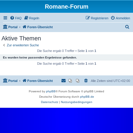
Romane-Forum
FAQ
Regeln
Registrieren
Anmelden
S
Portal
Foren-Übersicht
u
Aktive Themen
c
Zur erweiterten Suche
h
Die Suche ergab 0 Treffer • Seite
1
von
1
e
Es wurden keine passenden Ergebnisse gefunden.
Die Suche ergab 0 Treffer • Seite
1
von
1
Portal
Foren-Übersicht
Alle Zeiten sind
UTC+02:00
Powered by
phpBB
® Forum Software © phpBB Limited
Deutsche Übersetzung durch
phpBB.de
Datenschutz
|
Nutzungsbedingungen