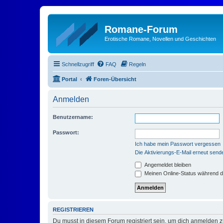
Romane-Forum
Erotische Romane, Novellen und Geschichten
Schnellzugriff
FAQ
Regeln
Portal
Foren-Übersicht
Anmelden
Benutzername:
Passwort:
Ich habe mein Passwort vergessen
Die Aktivierungs-E-Mail erneut send
Angemeldet bleiben
Meinen Online-Status während d
REGISTRIEREN
Du musst in diesem Forum registriert sein, um dich anmelden zu