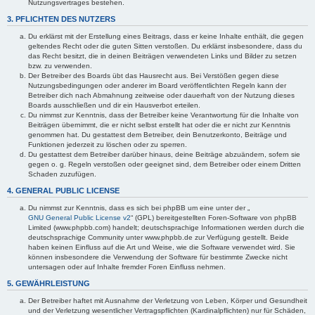
Nutzungsvertrages bestehen.
3. PFLICHTEN DES NUTZERS
Du erklärst mit der Erstellung eines Beitrags, dass er keine Inhalte enthält, die gegen
geltendes Recht oder die guten Sitten verstoßen. Du erklärst insbesondere, dass du
das Recht besitzt, die in deinen Beiträgen verwendeten Links und Bilder zu setzen
bzw. zu verwenden.
Der Betreiber des Boards übt das Hausrecht aus. Bei Verstößen gegen diese
Nutzungsbedingungen oder anderer im Board veröffentlichten Regeln kann der
Betreiber dich nach Abmahnung zeitweise oder dauerhaft von der Nutzung dieses
Boards ausschließen und dir ein Hausverbot erteilen.
Du nimmst zur Kenntnis, dass der Betreiber keine Verantwortung für die Inhalte von
Beiträgen übernimmt, die er nicht selbst erstellt hat oder die er nicht zur Kenntnis
genommen hat. Du gestattest dem Betreiber, dein Benutzerkonto, Beiträge und
Funktionen jederzeit zu löschen oder zu sperren.
Du gestattest dem Betreiber darüber hinaus, deine Beiträge abzuändern, sofern sie
gegen o. g. Regeln verstoßen oder geeignet sind, dem Betreiber oder einem Dritten
Schaden zuzufügen.
4. GENERAL PUBLIC LICENSE
Du nimmst zur Kenntnis, dass es sich bei phpBB um eine unter der „
GNU General Public License v2
“ (GPL) bereitgestellten Foren-Software von phpBB
Limited (www.phpbb.com) handelt; deutschsprachige Informationen werden durch die
deutschsprachige Community unter www.phpbb.de zur Verfügung gestellt. Beide
haben keinen Einfluss auf die Art und Weise, wie die Software verwendet wird. Sie
können insbesondere die Verwendung der Software für bestimmte Zwecke nicht
untersagen oder auf Inhalte fremder Foren Einfluss nehmen.
5. GEWÄHRLEISTUNG
Der Betreiber haftet mit Ausnahme der Verletzung von Leben, Körper und Gesundheit
und der Verletzung wesentlicher Vertragspflichten (Kardinalpflichten) nur für Schäden,