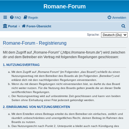
Romane-Forum
FAQ
Regeln
Anmelden
S
Portal
Foren-Übersicht
u
Sprache:
c
Romane-Forum - Registrierung
h
Mit dem Zugriff auf „Romane-Forum“ („https://romane-forum.de“) wird zwischen
e
dir und dem Betreiber ein Vertrag mit folgenden Regelungen geschlossen:
1. NUTZUNGSVERTRAG
Mit dem Zugriff auf „Romane-Forum“ (im Folgenden „das Board“) schließt du einen
Nutzungsvertrag mit dem Betreiber des Boards ab (im Folgenden „Betreiber“) und
erklärst dich mit den nachfolgenden Regelungen einverstanden.
Wenn du mit diesen Regelungen nicht einverstanden bist, so darfst du das Board
nicht weiter nutzen. Für die Nutzung des Boards gelten jeweils die an dieser Stelle
veröffentlichten Regelungen.
Der Nutzungsvertrag wird auf unbestimmte Zeit geschlossen und kann von beiden
Seiten ohne Einhaltung einer Frist jederzeit gekündigt werden.
2. EINRÄUMUNG VON NUTZUNGSRECHTEN
Mit dem Erstellen eines Beitrags erteilst du dem Betreiber ein einfaches, zeitlich und
räumlich unbeschränktes und unentgeltliches Recht, deinen Beitrag im Rahmen des
Boards zu nutzen.
Das Nutzungsrecht nach Punkt 2, Unterpunkt a bleibt auch nach Kündigung des