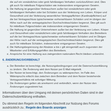
die auf ein vorsätzliches oder grob fahrlässiges Verhalten zurückzuführen sind. Dies
gilt auch für mittelbare Folgeschäden wie insbesondere entgangenen Gewinn.
Die Haftung ist gegenüber Verbrauchern außer bei vorsätzlichem oder grob
fahrlässigem Verhalten oder bei Schäden aus der Verletzung von Leben, Körper und
Gesundheit und der Verletzung wesentlicher Vertragspflichten (Kardinalpflichten) auf
die bei Vertragsschluss typischerweise vorhersehbaren Schäden und im übrigen der
Höhe nach auf die vertragstypischen Durchschnittsschäden begrenzt. Dies gilt auch
für mittelbare Folgeschäden wie insbesondere entgangenen Gewinn.
Die Haftung ist gegenüber Unternehmern außer bei der Verletzung von Leben, Körper
und Gesundheit oder vorsätzlichem oder grob fahrlässigem Verhalten des Betreibers
auf die bei Vertragsschluss typischerweise vorhersehbaren Schäden und im Übrigen
der Höhe nach auf die vertragstypischen Durchschnittsschäden begrenzt. Dies gilt
auch für mittelbare Schäden, insbesondere entgangenen Gewinn.
Die Haftungsbegrenzung der Absätze a bis c gilt sinngemäß auch zugunsten der
Mitarbeiter und Erfüllungsgehilfen des Betreibers.
Ansprüche für eine Haftung aus zwingendem nationalem Recht bleiben unberührt.
6. ÄNDERUNGSVORBEHALT
Der Betreiber ist berechtigt, die Nutzungsbedingungen und die Datenschutzerklärung
zu ändern. Die Änderung wird dem Nutzer per E-Mail mitgeteilt.
Der Nutzer ist berechtigt, den Änderungen zu widersprechen. Im Falle des
Widerspruchs erlischt das zwischen dem Betreiber und dem Nutzer bestehende
Vertragsverhältnis mit sofortiger Wirkung.
Die Änderungen gelten als anerkannt und verbindlich, wenn der Nutzer den
Änderungen zugestimmt hat.
Informationen über den Umgang mit deinen persönlichen Daten sind in der
Datenschutzerklärung enthalten.
Du stimmst den Regeln im folgenden Abschnitt zur Nutzung des Forums
ausdrücklich zu.:
Regeln des Boards anzeigen