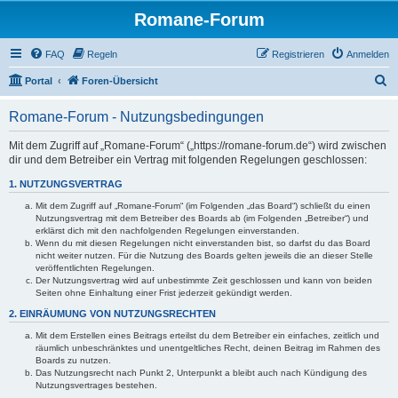
Romane-Forum
FAQ
Regeln
Registrieren
Anmelden
S
Portal
Foren-Übersicht
u
Romane-Forum - Nutzungsbedingungen
c
h
Mit dem Zugriff auf „Romane-Forum“ („https://romane-forum.de“) wird zwischen
dir und dem Betreiber ein Vertrag mit folgenden Regelungen geschlossen:
e
1. NUTZUNGSVERTRAG
Mit dem Zugriff auf „Romane-Forum“ (im Folgenden „das Board“) schließt du einen
Nutzungsvertrag mit dem Betreiber des Boards ab (im Folgenden „Betreiber“) und
erklärst dich mit den nachfolgenden Regelungen einverstanden.
Wenn du mit diesen Regelungen nicht einverstanden bist, so darfst du das Board
nicht weiter nutzen. Für die Nutzung des Boards gelten jeweils die an dieser Stelle
veröffentlichten Regelungen.
Der Nutzungsvertrag wird auf unbestimmte Zeit geschlossen und kann von beiden
Seiten ohne Einhaltung einer Frist jederzeit gekündigt werden.
2. EINRÄUMUNG VON NUTZUNGSRECHTEN
Mit dem Erstellen eines Beitrags erteilst du dem Betreiber ein einfaches, zeitlich und
räumlich unbeschränktes und unentgeltliches Recht, deinen Beitrag im Rahmen des
Boards zu nutzen.
Das Nutzungsrecht nach Punkt 2, Unterpunkt a bleibt auch nach Kündigung des
Nutzungsvertrages bestehen.