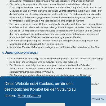
gilt auch für mittelbare Folgeschäden wie insbesondere entgangenen Gewinn.
Die Haftung ist gegenüber Verbrauchern außer bei vorsätzlichem oder grob
fahrlässigem Verhalten oder bei Schäden aus der Verletzung von Leben, Körper und
Gesundheit und der Verletzung wesentlicher Vertragspflichten (Kardinalpflichten) auf
die bei Vertragsschluss typischerweise vorhersehbaren Schäden und im übrigen der
Höhe nach auf die vertragstypischen Durchschnittsschäden begrenzt. Dies gilt auch
für mittelbare Folgeschäden wie insbesondere entgangenen Gewinn.
Die Haftung ist gegenüber Unternehmern außer bei der Verletzung von Leben, Körper
und Gesundheit oder vorsätzlichem oder grob fahrlässigem Verhalten des Betreibers
auf die bei Vertragsschluss typischerweise vorhersehbaren Schäden und im Übrigen
der Höhe nach auf die vertragstypischen Durchschnittsschäden begrenzt. Dies gilt
auch für mittelbare Schäden, insbesondere entgangenen Gewinn.
Die Haftungsbegrenzung der Absätze a bis c gilt sinngemäß auch zugunsten der
Mitarbeiter und Erfüllungsgehilfen des Betreibers.
Ansprüche für eine Haftung aus zwingendem nationalem Recht bleiben unberührt.
6. ÄNDERUNGSVORBEHALT
Der Betreiber ist berechtigt, die Nutzungsbedingungen und die Datenschutzerklärung
zu ändern. Die Änderung wird dem Nutzer per E-Mail mitgeteilt.
Der Nutzer ist berechtigt, den Änderungen zu widersprechen. Im Falle des
Widerspruchs erlischt das zwischen dem Betreiber und dem Nutzer bestehende
Vertragsverhältnis mit sofortiger Wirkung.
Die Änderungen gelten als anerkannt und verbindlich, wenn der Nutzer den
Änderungen zugestimmt hat.
Diese Website nutzt Cookies, um dir den
Informationen über den Umgang mit deinen persönlichen Daten sind in der
Datenschutzerklärung enthalten.
bestmöglichen Komfort bei der Nutzung zu
bieten.
Mehr erfahren
Portal
Foren-Übersicht
Alle Zeiten sind
UTC+02:00