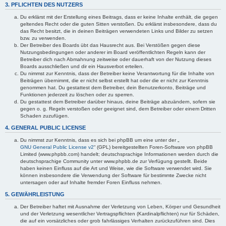
3. PFLICHTEN DES NUTZERS
Du erklärst mit der Erstellung eines Beitrags, dass er keine Inhalte enthält, die gegen
geltendes Recht oder die guten Sitten verstoßen. Du erklärst insbesondere, dass du
das Recht besitzt, die in deinen Beiträgen verwendeten Links und Bilder zu setzen
bzw. zu verwenden.
Der Betreiber des Boards übt das Hausrecht aus. Bei Verstößen gegen diese
Nutzungsbedingungen oder anderer im Board veröffentlichten Regeln kann der
Betreiber dich nach Abmahnung zeitweise oder dauerhaft von der Nutzung dieses
Boards ausschließen und dir ein Hausverbot erteilen.
Du nimmst zur Kenntnis, dass der Betreiber keine Verantwortung für die Inhalte von
Beiträgen übernimmt, die er nicht selbst erstellt hat oder die er nicht zur Kenntnis
genommen hat. Du gestattest dem Betreiber, dein Benutzerkonto, Beiträge und
Funktionen jederzeit zu löschen oder zu sperren.
Du gestattest dem Betreiber darüber hinaus, deine Beiträge abzuändern, sofern sie
gegen o. g. Regeln verstoßen oder geeignet sind, dem Betreiber oder einem Dritten
Schaden zuzufügen.
4. GENERAL PUBLIC LICENSE
Du nimmst zur Kenntnis, dass es sich bei phpBB um eine unter der „
GNU General Public License v2
“ (GPL) bereitgestellten Foren-Software von phpBB
Limited (www.phpbb.com) handelt; deutschsprachige Informationen werden durch die
deutschsprachige Community unter www.phpbb.de zur Verfügung gestellt. Beide
haben keinen Einfluss auf die Art und Weise, wie die Software verwendet wird. Sie
können insbesondere die Verwendung der Software für bestimmte Zwecke nicht
untersagen oder auf Inhalte fremder Foren Einfluss nehmen.
5. GEWÄHRLEISTUNG
Der Betreiber haftet mit Ausnahme der Verletzung von Leben, Körper und Gesundheit
und der Verletzung wesentlicher Vertragspflichten (Kardinalpflichten) nur für Schäden,
die auf ein vorsätzliches oder grob fahrlässiges Verhalten zurückzuführen sind. Dies