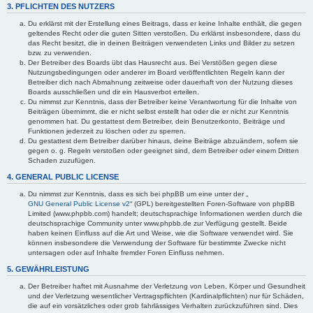
3. PFLICHTEN DES NUTZERS
Du erklärst mit der Erstellung eines Beitrags, dass er keine Inhalte enthält, die gegen
geltendes Recht oder die guten Sitten verstoßen. Du erklärst insbesondere, dass du
das Recht besitzt, die in deinen Beiträgen verwendeten Links und Bilder zu setzen
bzw. zu verwenden.
Der Betreiber des Boards übt das Hausrecht aus. Bei Verstößen gegen diese
Nutzungsbedingungen oder anderer im Board veröffentlichten Regeln kann der
Betreiber dich nach Abmahnung zeitweise oder dauerhaft von der Nutzung dieses
Boards ausschließen und dir ein Hausverbot erteilen.
Du nimmst zur Kenntnis, dass der Betreiber keine Verantwortung für die Inhalte von
Beiträgen übernimmt, die er nicht selbst erstellt hat oder die er nicht zur Kenntnis
genommen hat. Du gestattest dem Betreiber, dein Benutzerkonto, Beiträge und
Funktionen jederzeit zu löschen oder zu sperren.
Du gestattest dem Betreiber darüber hinaus, deine Beiträge abzuändern, sofern sie
gegen o. g. Regeln verstoßen oder geeignet sind, dem Betreiber oder einem Dritten
Schaden zuzufügen.
4. GENERAL PUBLIC LICENSE
Du nimmst zur Kenntnis, dass es sich bei phpBB um eine unter der „
GNU General Public License v2
“ (GPL) bereitgestellten Foren-Software von phpBB
Limited (www.phpbb.com) handelt; deutschsprachige Informationen werden durch die
deutschsprachige Community unter www.phpbb.de zur Verfügung gestellt. Beide
haben keinen Einfluss auf die Art und Weise, wie die Software verwendet wird. Sie
können insbesondere die Verwendung der Software für bestimmte Zwecke nicht
untersagen oder auf Inhalte fremder Foren Einfluss nehmen.
5. GEWÄHRLEISTUNG
Der Betreiber haftet mit Ausnahme der Verletzung von Leben, Körper und Gesundheit
und der Verletzung wesentlicher Vertragspflichten (Kardinalpflichten) nur für Schäden,
die auf ein vorsätzliches oder grob fahrlässiges Verhalten zurückzuführen sind. Dies