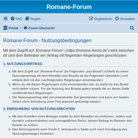
Romane-Forum
FAQ
Regeln
Registrieren
Anmelden
S
Portal
Foren-Übersicht
u
Romane-Forum - Nutzungsbedingungen
c
h
Mit dem Zugriff auf „Romane-Forum“ („https://romane-forum.de“) wird zwischen
dir und dem Betreiber ein Vertrag mit folgenden Regelungen geschlossen:
e
1. NUTZUNGSVERTRAG
Mit dem Zugriff auf „Romane-Forum“ (im Folgenden „das Board“) schließt du einen
Nutzungsvertrag mit dem Betreiber des Boards ab (im Folgenden „Betreiber“) und
erklärst dich mit den nachfolgenden Regelungen einverstanden.
Wenn du mit diesen Regelungen nicht einverstanden bist, so darfst du das Board
nicht weiter nutzen. Für die Nutzung des Boards gelten jeweils die an dieser Stelle
veröffentlichten Regelungen.
Der Nutzungsvertrag wird auf unbestimmte Zeit geschlossen und kann von beiden
Seiten ohne Einhaltung einer Frist jederzeit gekündigt werden.
2. EINRÄUMUNG VON NUTZUNGSRECHTEN
Mit dem Erstellen eines Beitrags erteilst du dem Betreiber ein einfaches, zeitlich und
räumlich unbeschränktes und unentgeltliches Recht, deinen Beitrag im Rahmen des
Boards zu nutzen.
Das Nutzungsrecht nach Punkt 2, Unterpunkt a bleibt auch nach Kündigung des
Nutzungsvertrages bestehen.