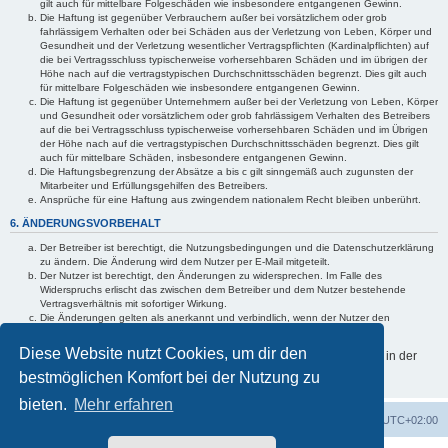
gilt auch für mittelbare Folgeschäden wie insbesondere entgangenen Gewinn.
Die Haftung ist gegenüber Verbrauchern außer bei vorsätzlichem oder grob
fahrlässigem Verhalten oder bei Schäden aus der Verletzung von Leben, Körper und
Gesundheit und der Verletzung wesentlicher Vertragspflichten (Kardinalpflichten) auf
die bei Vertragsschluss typischerweise vorhersehbaren Schäden und im übrigen der
Höhe nach auf die vertragstypischen Durchschnittsschäden begrenzt. Dies gilt auch
für mittelbare Folgeschäden wie insbesondere entgangenen Gewinn.
Die Haftung ist gegenüber Unternehmern außer bei der Verletzung von Leben, Körper
und Gesundheit oder vorsätzlichem oder grob fahrlässigem Verhalten des Betreibers
auf die bei Vertragsschluss typischerweise vorhersehbaren Schäden und im Übrigen
der Höhe nach auf die vertragstypischen Durchschnittsschäden begrenzt. Dies gilt
auch für mittelbare Schäden, insbesondere entgangenen Gewinn.
Die Haftungsbegrenzung der Absätze a bis c gilt sinngemäß auch zugunsten der
Mitarbeiter und Erfüllungsgehilfen des Betreibers.
Ansprüche für eine Haftung aus zwingendem nationalem Recht bleiben unberührt.
6. ÄNDERUNGSVORBEHALT
Der Betreiber ist berechtigt, die Nutzungsbedingungen und die Datenschutzerklärung
zu ändern. Die Änderung wird dem Nutzer per E-Mail mitgeteilt.
Der Nutzer ist berechtigt, den Änderungen zu widersprechen. Im Falle des
Widerspruchs erlischt das zwischen dem Betreiber und dem Nutzer bestehende
Vertragsverhältnis mit sofortiger Wirkung.
Die Änderungen gelten als anerkannt und verbindlich, wenn der Nutzer den
Änderungen zugestimmt hat.
Diese Website nutzt Cookies, um dir den
Informationen über den Umgang mit deinen persönlichen Daten sind in der
Datenschutzerklärung enthalten.
bestmöglichen Komfort bei der Nutzung zu
bieten.
Mehr erfahren
Portal
Foren-Übersicht
Alle Zeiten sind
UTC+02:00