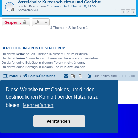
Verzeichnis: Kurzgeschichten und Gedichte
Letzter Beitrag von
Gamma
«
Do 1. Nov 2018, 11:55
Antworten:
34
1
2
3
Gesperrt
3 Themen • Seite
1
von
1
BERECHTIGUNGEN IN DIESEM FORUM
Du darfst
keine
neuen Themen in diesem Forum erstellen.
Du darfst
keine
Antworten zu Themen in diesem Forum erstellen.
Du darfst deine Beiträge in diesem Forum
nicht
ändern.
Du darfst deine Beiträge in diesem Forum
nicht
löschen.
Portal
Foren-Übersicht
Alle Zeiten sind
UTC+02:00
Powered by
phpBB
® Forum Software © phpBB Limited
Diese Website nutzt Cookies, um dir den
Deutsche Übersetzung durch
phpBB.de
bestmöglichen Komfort bei der Nutzung zu
Datenschutz
|
Nutzungsbedingungen
bieten.
Mehr erfahren
Verstanden!