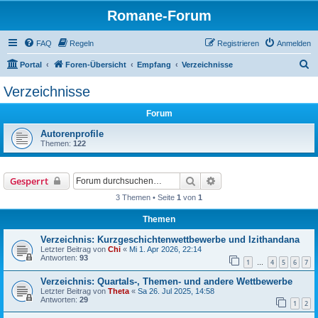
Romane-Forum
FAQ
Regeln
Registrieren
Anmelden
S
Portal
Foren-Übersicht
Empfang
Verzeichnisse
u
Verzeichnisse
c
Forum
h
e
Autorenprofile
Themen:
122
Suche
Erweiterte Suche
Gesperrt
3 Themen • Seite
1
von
1
Themen
Verzeichnis: Kurzgeschichtenwettbewerbe und Izithandana
Letzter Beitrag von
Chi
«
Mi 1. Apr 2026, 22:14
Antworten:
93
1
4
5
6
7
…
Verzeichnis: Quartals-, Themen- und andere Wettbewerbe
Letzter Beitrag von
Theta
«
Sa 26. Jul 2025, 14:58
Antworten:
29
1
2