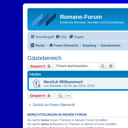
Romane-Forum
Erotische Romane, Novellen und Geschichten
Schnellzugriff
FAQ
Regeln
Portal
Foren-Übersicht
Empfang
Gästebereich
Gästebereich
Suche
Erweiter
Gesperrt
THEMEN
Herzlich Willkommen!
von
Gamma
»
Di 29. Apr 2014, 15:51
Gesperrt
Zurück zur Foren-Übersicht
BERECHTIGUNGEN IN DIESEM FORUM
Du darfst
keine
neuen Themen in diesem Forum erstellen.
Du darfst
keine
Antworten zu Themen in diesem Forum erstellen.
Du darfst deine Beiträge in diesem Forum
nicht
ändern.