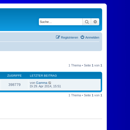
Suche
Erweiterte Suche
Registrieren
Anmelden
1 Thema • Seite
1
von
1
ZUGRIFFE
LETZTER BEITRAG
von
Gamma
398779
Di 29. Apr 2014, 15:51
1 Thema • Seite
1
von
1