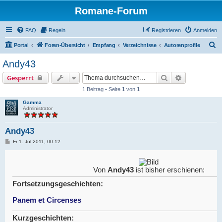
Romane-Forum
FAQ
Regeln
Registrieren
Anmelden
S
Portal
Foren-Übersicht
Empfang
Verzeichnisse
Autorenprofile
u
Andy43
c
Suche
Erweiterte S
Gesperrt
h
1 Beitrag • Seite
1
von
1
e
Gamma
Administrator
Andy43
B
Fr 1. Jul 2011, 00:12
e
i
t
r
Von
Andy43
ist bisher erschienen:
a
g
Fortsetzungsgeschichten:
Panem et Circenses
Kurzgeschichten: