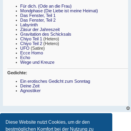
Für dich. (Ode an die Frau)
Mondphase (Die Liebe ist meine Heimat)
Das Fenster, Teil 1
Das Fenster, Teil 2
Labyrinth
Zäsur der Jahreszeit
Gravitation des Schicksals
Chiyo Teil 1
(Hetero)
Chiyo Teil 2
(Hetero)
UFO
(Satire)
Ecce Homo
Echo
Wege und Kreuze
Gedichte:
Ein erotisches Gedicht zum Sonntag
Deine Zeit
Agnostiker
Gesperrt
Diese Website nutzt Cookies, um dir den
1 Beitrag • Seite
1
von
1
bestmöglichen Komfort bei der Nutzung zu